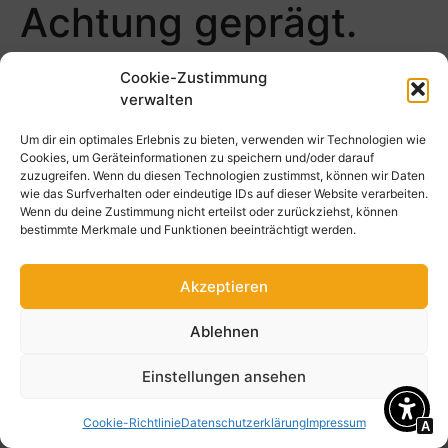
Achtung geprägt.
Cookie-Zustimmung
verwalten
Kontakt
Schulanmeldung
Um dir ein optimales Erlebnis zu bieten, verwenden wir Technologien wie
Cookies, um Geräteinformationen zu speichern und/oder darauf
Stellenangebote
zuzugreifen. Wenn du diesen Technologien zustimmst, können wir Daten
wie das Surfverhalten oder eindeutige IDs auf dieser Website verarbeiten.
News
Wenn du deine Zustimmung nicht erteilst oder zurückziehst, können
bestimmte Merkmale und Funktionen beeinträchtigt werden.
Akzeptieren
Ablehnen
Impressum
Datenschutzerklärung
Intranet der Freien
Einstellungen ansehen
Werkschule Meißen
Cookie-Richtlinie
Datenschutzerklärung
Impressum
A